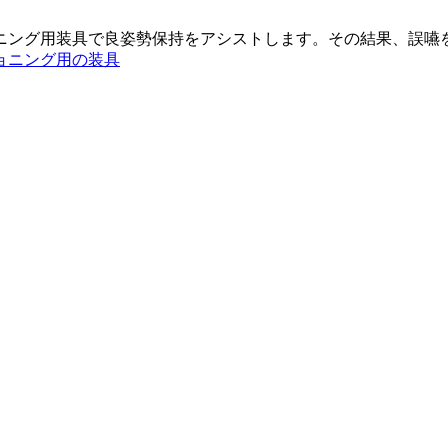
ニング用装具で良姿勢保持をアシストします。その結果、誤嚥